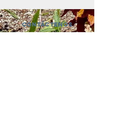
Contáctenos
123 Madison St.
Oak Park, IL 60302
sostenibilidad@oak-park.org
Conéctate con
nosotros
¡tomar medidas ahora!
Last updated June 2023
© 2021 por el Village of Oak Park