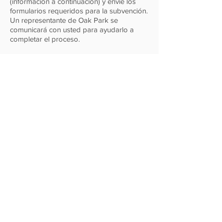
(información a continuación) y envíe los
formularios requeridos para la subvención.
Un representante de Oak Park se
comunicará con usted para ayudarlo a
completar el proceso.
¡Regístrate ahora!
Solar en la
azotea
Una inversión en energía limpia a largo plazo
¿Está interesado en llevar su compromiso
con las energías renovables al siguiente
nivel? Para los propietarios interesados en
invertir en energía solar en la azotea, hay
ayuda disponible.
Las subvenciones de
energía de Village of Oak Park pueden