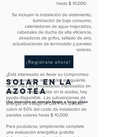
hasta $ 10,000.
Se incluyen la instalación de aislamiento,
iluminación de bajo consumo,
calentadores de agua mejorados,
cabezales de ducha de alta eficiencia,
aireadores de grifos, sellado de aire,
actualizaciones de termostato y paneles
solares.
¡Regístrate ahora!
¿Está interesado en llevar su compromiso
Solar en la
con las energías renovables al siguiente
nivel? Para los propietarios interesados en
azotea
invertir en energía solar en la azotea, hay
ayuda disponible.
Las subvenciones de
Una inversión en energía limpia a largo plazo
energía de Village of Oak Park pueden
cubrir el 50% del costo de instalación de
paneles solares hasta $ 10,000.
Para postularse, simplemente complete
una evaluación energética gratuita